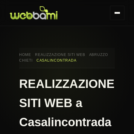
HOME
REALIZZAZIONE SITI WEB
ABRUZZO
CHIETI
CASALINCONTRADA
REALIZZAZIONE
SITI WEB a
Casalincontrada