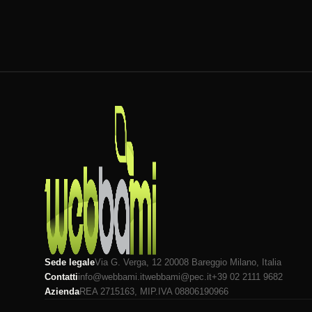
Sede legale
Via G. Verga, 12 20008
Bareggio
Milano
, Italia
Contatti
info@webbami.it
webbami@pec.it
+39 02 2111 9682
Azienda
REA 2715163, MI
P.IVA 08806190966