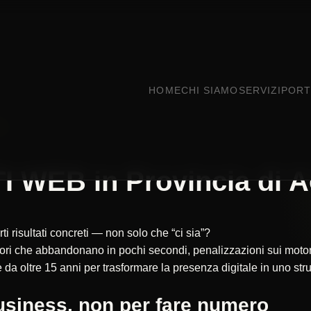
HOME
CHI SIAMO
SERVIZI
PORT
A
 WEB in Provincia di A
ti risultati concreti — non solo che “ci sia”?
atori che abbandonano in pochi secondi, penalizzazioni sui motori
 oltre 15 anni per trasformare la presenza digitale in uno stru
 business, non per fare numero