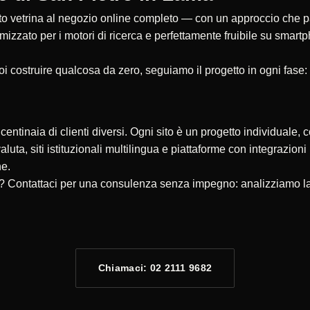
 vetrina al negozio online completo — con un approccio che parte
timizzato per i motori di ricerca e perfettamente fruibile su smar
oi costruire qualcosa da zero, seguiamo il progetto in ogni fase:
ntinaia di clienti diversi. Ogni sito è un progetto individuale, c
valuta, siti istituzionali multilingua e piattaforme con integrazio
ne.
e? Contattaci per una consulenza senza impegno: analizziamo la 
Chiamaci: 02 2111 9682