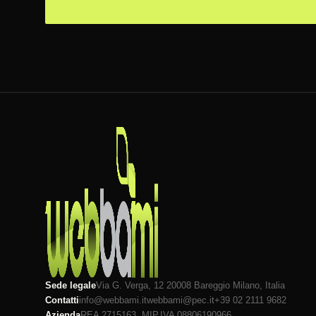
Sede legale
Via G. Verga, 12 20008
Bareggio
Milano
, Italia
Contatti
info@webbami.it
webbami@pec.it
+39 02 2111 9682
Azienda
REA 2715163, MI
P.IVA 08806190966