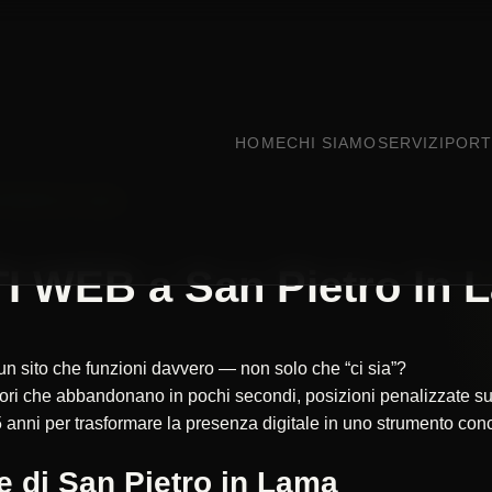
HOME
CHI SIAMO
SERVIZI
PORT
 PIETRO IN LAMA
 WEB a San Pietro In 
 un sito che funzioni davvero — non solo che “ci sia”?
itatori che abbandonano in pochi secondi, posizioni penalizzate
 anni per trasformare la presenza digitale in uno strumento concr
e di San Pietro in Lama