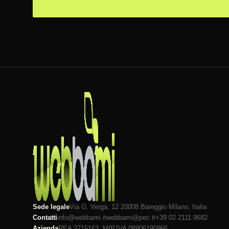
Sede legale
Via G. Verga, 12 20008
Bareggio
Milano
, Italia
Contatti
info@webbami.it
webbami@pec.it
+39 02 2111 9682
Azienda
REA 2715163, MI
P.IVA 08806190966