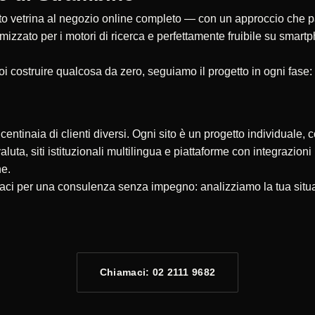
 vetrina al negozio online completo — con un approccio che parte
timizzato per i motori di ricerca e perfettamente fruibile su smar
oi costruire qualcosa da zero, seguiamo il progetto in ogni fase:
ntinaia di clienti diversi. Ogni sito è un progetto individuale, c
valuta, siti istituzionali multilingua e piattaforme con integrazio
ne.
taci per una consulenza senza impegno: analizziamo la tua situa
Chiamaci: 02 2111 9682