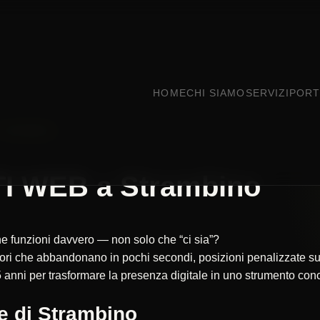
HOME
CHI SIAMO
SERVIZI
PORT
STRAMBINO
I WEB a Strambino
che funzioni davvero — non solo che “ci sia”?
itatori che abbandonano in pochi secondi, posizioni penalizzate
 anni per trasformare la presenza digitale in uno strumento concr
e di Strambino