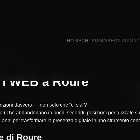
HOME
CHI SIAMO
SERVIZI
PORT
ROURE
I WEB a Roure
funzioni davvero — non solo che “ci sia”?
itatori che abbandonano in pochi secondi, posizioni penalizzate
 anni per trasformare la presenza digitale in uno strumento concr
e di Roure