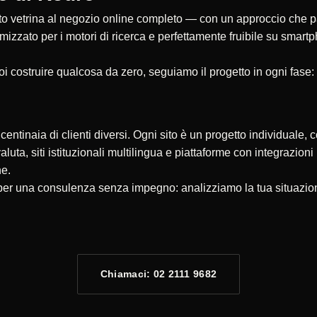
 vetrina al negozio online completo — con un approccio che parte
timizzato per i motori di ricerca e perfettamente fruibile su smar
oi costruire qualcosa da zero, seguiamo il progetto in ogni fase:
ntinaia di clienti diversi. Ogni sito è un progetto individuale, c
valuta, siti istituzionali multilingua e piattaforme con integrazio
ne.
 per una consulenza senza impegno: analizziamo la tua situazio
Chiamaci: 02 2111 9682