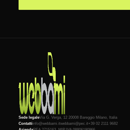
Sede legale
Via G. Verga, 12 20008
Bareggio
Milano
, Italia
Contatti
info@webbami.it
webbami@pec.it
+39 02 2111 9682
Azienda
REA 2715163, MI
P.IVA 08806190966