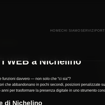
HOME
CHI SIAMO
SERVIZI
PORT
NICHELINO
I WEB a Nichelino
che funzioni davvero — non solo che “ci sia”?
itatori che abbandonano in pochi secondi, posizioni penalizzate
 anni per trasformare la presenza digitale in uno strumento concr
e di Nichelino