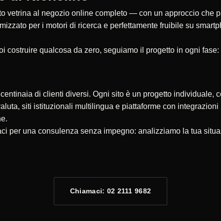
 vetrina al negozio online completo — con un approccio che parte
timizzato per i motori di ricerca e perfettamente fruibile su smar
oi costruire qualcosa da zero, seguiamo il progetto in ogni fase:
ntinaia di clienti diversi. Ogni sito è un progetto individuale, c
valuta, siti istituzionali multilingua e piattaforme con integrazio
ne.
taci per una consulenza senza impegno: analizziamo la tua situa
Chiamaci: 02 2111 9682