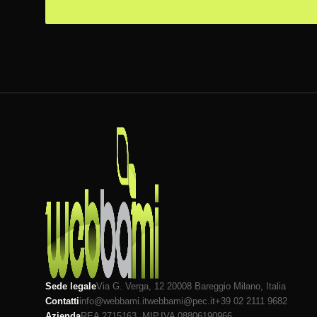
Sede legale
Via G. Verga, 12 20008
Bareggio
Milano
, Italia
Contatti
info@webbami.it
webbami@pec.it
+39 02 2111 9682
Azienda
REA 2715163, MI
P.IVA 08806190966