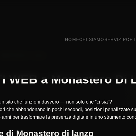
HOME
CHI SIAMO
SERVIZI
PORT
MONASTERO DI LANZO
I WEB a Monastero Di 
 un sito che funzioni davvero — non solo che “ci sia”?
itatori che abbandonano in pochi secondi, posizioni penalizzate
 anni per trasformare la presenza digitale in uno strumento concr
e di Monastero di lanzo