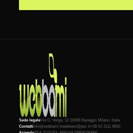
Sede legale
Via G. Verga, 12 20008
Bareggio
Milano
, Italia
Contatti
info@webbami.it
webbami@pec.it
+39 02 2111 9682
Azienda
REA 2715163, MI
P.IVA 08806190966