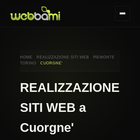
HOME
REALIZZAZIONE SITI WEB
PIEMONTE
TORINO
CUORGNE'
REALIZZAZIONE
SITI WEB a
Cuorgne'