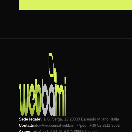
Sede legale
Via G. Verga, 12 20008
Bareggio
Milano
, Italia
Contatti
info@webbami.it
webbami@pec.it
+39 02 2111 9682
Azienda
REA 2715163, MI
P.IVA 08806190966