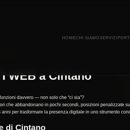
HOME
CHI SIAMO
SERVIZI
PORT
CINTANO
I WEB a Cintano
e funzioni davvero — non solo che “ci sia”?
itatori che abbandonano in pochi secondi, posizioni penalizzate
 anni per trasformare la presenza digitale in uno strumento concr
e di Cintano