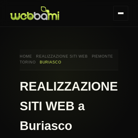
HOME
REALIZZAZIONE SITI WEB
PIEMONTE
TORINO
BURIASCO
REALIZZAZIONE
SITI WEB a
Buriasco