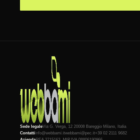
Sede legale
Via G. Verga, 12 20008
Bareggio
Milano
, Italia
Contatti
info@webbami.it
webbami@pec.it
+39 02 2111 9682
Azienda
REA 2715163, MI
P.IVA 08806190966