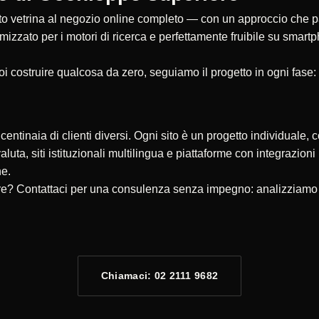
 vetrina al negozio online completo — con un approccio che parte
timizzato per i motori di ricerca e perfettamente fruibile su smar
oi costruire qualcosa da zero, seguiamo il progetto in ogni fase:
ntinaia di clienti diversi. Ogni sito è un progetto individuale, c
valuta, siti istituzionali multilingua e piattaforme con integrazio
ne.
re? Contattaci per una consulenza senza impegno: analizziamo la
Chiamaci: 02 2111 9682