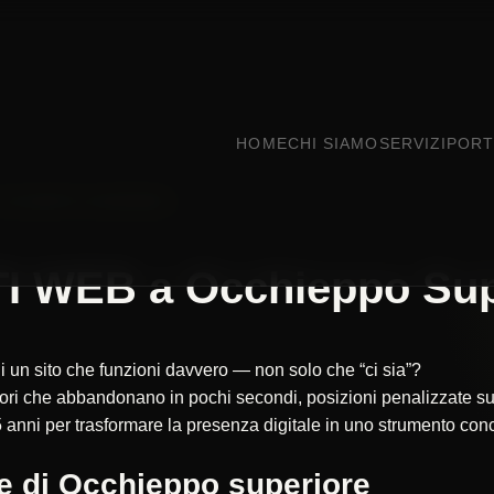
HOME
CHI SIAMO
SERVIZI
PORT
OCCHIEPPO SUPERIORE
I WEB a Occhieppo Sup
i un sito che funzioni davvero — non solo che “ci sia”?
itatori che abbandonano in pochi secondi, posizioni penalizzate
 anni per trasformare la presenza digitale in uno strumento concr
e di Occhieppo superiore