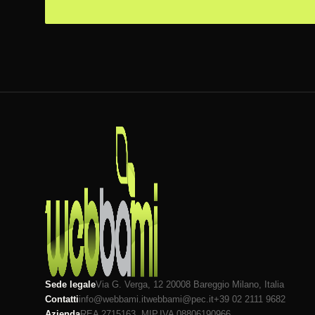
Sede legale
Via G. Verga, 12 20008
Bareggio
Milano
, Italia
Contatti
info@webbami.it
webbami@pec.it
+39 02 2111 9682
Azienda
REA 2715163, MI
P.IVA 08806190966