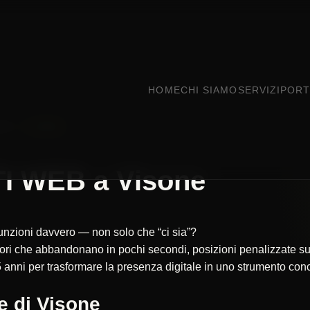
HOME
CHI SIAMO
SERVIZI
PORT
DRIA
VISONE
I WEB a Visone
 funzioni davvero — non solo che “ci sia”?
itatori che abbandonano in pochi secondi, posizioni penalizzate
 anni per trasformare la presenza digitale in uno strumento concr
e di Visone