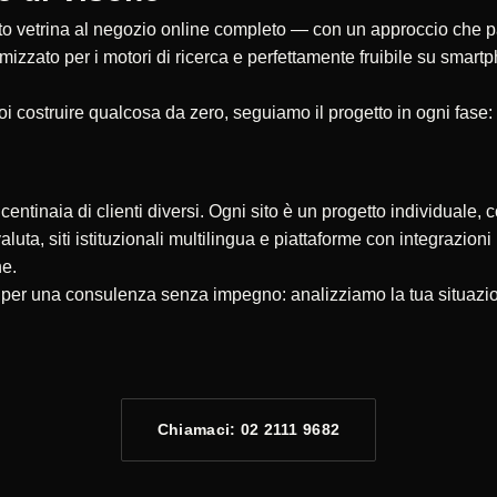
 vetrina al negozio online completo — con un approccio che parte
timizzato per i motori di ricerca e perfettamente fruibile su smar
oi costruire qualcosa da zero, seguiamo il progetto in ogni fase:
ntinaia di clienti diversi. Ogni sito è un progetto individuale, c
valuta, siti istituzionali multilingua e piattaforme con integrazio
ne.
i per una consulenza senza impegno: analizziamo la tua situazi
Chiamaci: 02 2111 9682