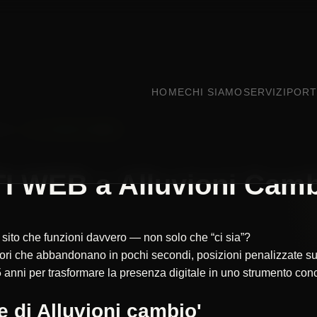
HOME
CHI SIAMO
SERVIZI
PORT
DRIA
ALLUVIONI CAMBIO'
 WEB a Alluvioni Camb
n sito che funzioni davvero — non solo che “ci sia”?
itatori che abbandonano in pochi secondi, posizioni penalizzate
 anni per trasformare la presenza digitale in uno strumento concr
 di Alluvioni cambio'