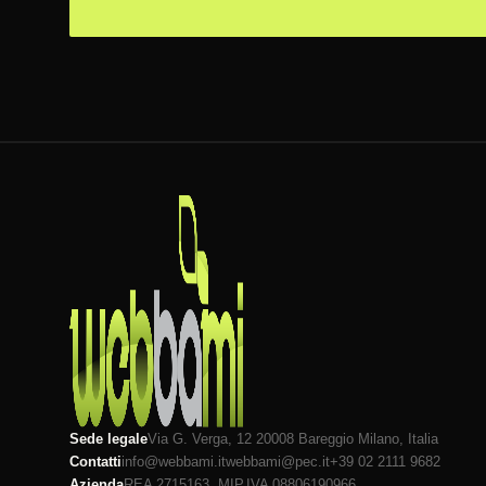
Sede legale
Via G. Verga, 12 20008
Bareggio
Milano
, Italia
Contatti
info@webbami.it
webbami@pec.it
+39 02 2111 9682
Azienda
REA 2715163, MI
P.IVA 08806190966