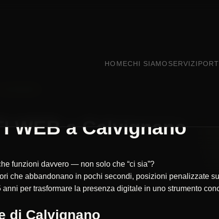
HOME
CHI SIAMO
SERVIZI
PORT
CALVIGNANO
I WEB a Calvignano
 che funzioni davvero — non solo che “ci sia”?
itatori che abbandonano in pochi secondi, posizioni penalizzate
 anni per trasformare la presenza digitale in uno strumento concr
e di Calvignano