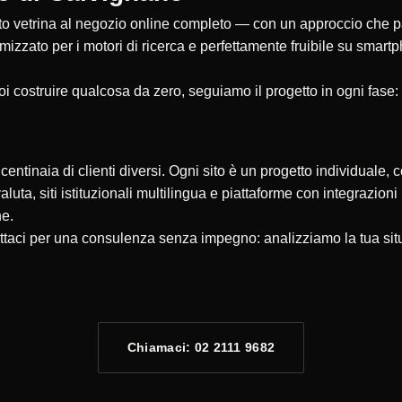
 vetrina al negozio online completo — con un approccio che parte
timizzato per i motori di ricerca e perfettamente fruibile su smar
oi costruire qualcosa da zero, seguiamo il progetto in ogni fase:
ntinaia di clienti diversi. Ogni sito è un progetto individuale, c
valuta, siti istituzionali multilingua e piattaforme con integrazio
ne.
ttaci per una consulenza senza impegno: analizziamo la tua sit
Chiamaci: 02 2111 9682