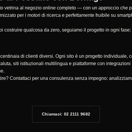
 vetrina al negozio online completo — con un approccio che parte
timizzato per i motori di ricerca e perfettamente fruibile su smar
oi costruire qualcosa da zero, seguiamo il progetto in ogni fase:
ntinaia di clienti diversi. Ogni sito è un progetto individuale, c
valuta, siti istituzionali multilingua e piattaforme con integrazio
ne.
re? Contattaci per una consulenza senza impegno: analizziamo l
Chiamaci: 02 2111 9682