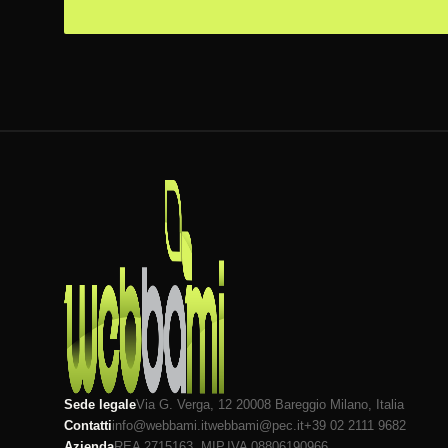
Sede legale
Via G. Verga, 12 20008
Bareggio
Milano
, Italia
Contatti
info@webbami.it
webbami@pec.it
+39 02 2111 9682
Azienda
REA 2715163, MI
P.IVA 08806190966