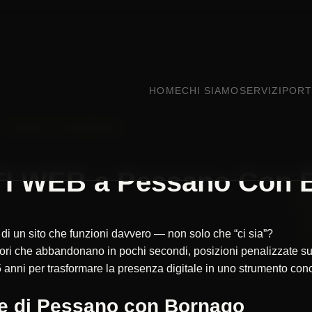
HOME
CHI SIAMO
SERVIZI
PORT
PESSANO CON BORNAGO
I WEB a Pessano Con 
di un sito che funzioni davvero — non solo che “ci sia”?
itatori che abbandonano in pochi secondi, posizioni penalizzate
 anni per trasformare la presenza digitale in uno strumento concr
de di Pessano con Bornago