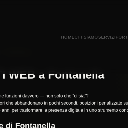
HOME
CHI SIAMO
SERVIZI
PORT
MO
FONTANELLA
I WEB a Fontanella
 che funzioni davvero — non solo che “ci sia”?
itatori che abbandonano in pochi secondi, posizioni penalizzate
 anni per trasformare la presenza digitale in uno strumento concr
e di Fontanella