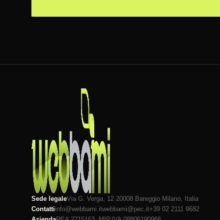
Sede legale
Via G. Verga, 12 20008
Bareggio
Milano
, Italia
Contatti
info@webbami.it
webbami@pec.it
+39 02 2111 9682
Azienda
REA 2715163, MI
P.IVA 08806190966