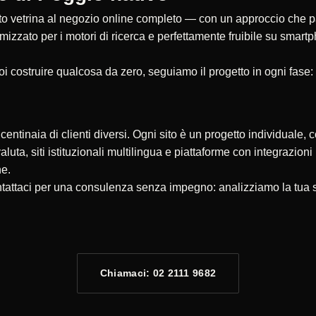
 vetrina al negozio online completo — con un approccio che parte
timizzato per i motori di ricerca e perfettamente fruibile su smar
oi costruire qualcosa da zero, seguiamo il progetto in ogni fase:
ntinaia di clienti diversi. Ogni sito è un progetto individuale, c
valuta, siti istituzionali multilingua e piattaforme con integrazio
ne.
ntattaci per una consulenza senza impegno: analizziamo la tua s
Chiamaci: 02 2111 9682