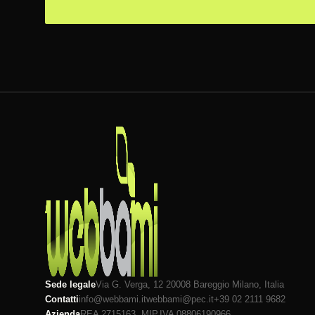
Sede legale
Via G. Verga, 12 20008
Bareggio
Milano
, Italia
Contatti
info@webbami.it
webbami@pec.it
+39 02 2111 9682
Azienda
REA 2715163, MI
P.IVA 08806190966