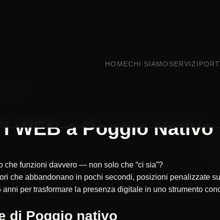
HOME
CHI SIAMO
SERVIZI
PORT
 NATIVO
I WEB a Poggio Nativo
ito che funzioni davvero — non solo che “ci sia”?
itatori che abbandonano in pochi secondi, posizioni penalizzate
 anni per trasformare la presenza digitale in uno strumento concr
e di Poggio nativo