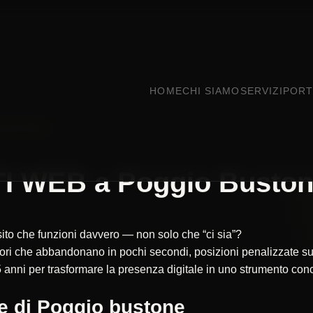
HOME
CHI SIAMO
SERVIZI
PORT
O BUSTONE
I WEB a Poggio Busto
sito che funzioni davvero — non solo che “ci sia”?
itatori che abbandonano in pochi secondi, posizioni penalizzate
 anni per trasformare la presenza digitale in uno strumento concr
e di Poggio bustone