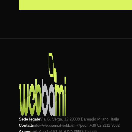
Sede legale
Via G. Verga, 12 20008
Bareggio
Milano
, Italia
Contatti
info@webbami.it
webbami@pec.it
+39 02 2111 9682
Azienda
REA 2715163, MI
P.IVA 08806190966