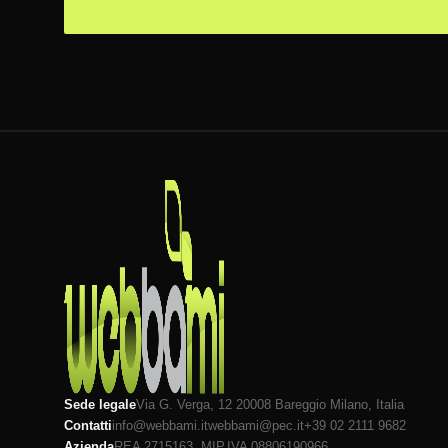
Sede legale
Via G. Verga, 12 20008
Bareggio
Milano
, Italia
Contatti
info@webbami.it
webbami@pec.it
+39 02 2111 9682
Azienda
REA 2715163, MI
P.IVA 08806190966