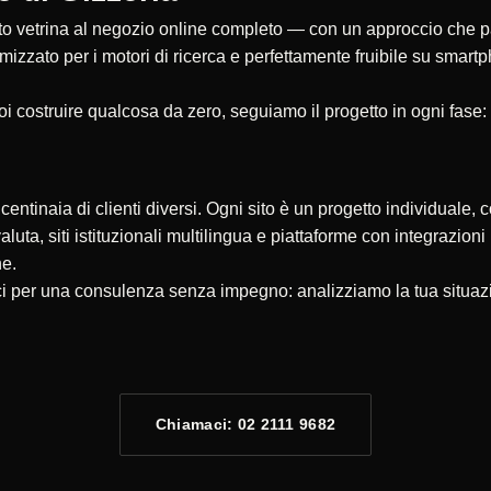
 vetrina al negozio online completo — con un approccio che parte
timizzato per i motori di ricerca e perfettamente fruibile su smar
oi costruire qualcosa da zero, seguiamo il progetto in ogni fase:
ntinaia di clienti diversi. Ogni sito è un progetto individuale, c
valuta, siti istituzionali multilingua e piattaforme con integrazio
ne.
aci per una consulenza senza impegno: analizziamo la tua situaz
Chiamaci: 02 2111 9682